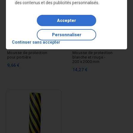
des contenus et des publicités personnalisés.
Accepter
Personnaliser
Continuer sans accepter
Mousse de protection
Mousse de protection
pour portière
blanche et rouge -
200 x 2000 mm
9,66 €
14,27 €