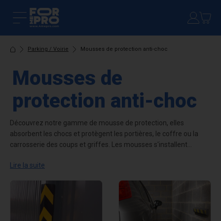
Parking / Voirie
Mousses de protection anti-choc
Mousses de
protection anti-choc
Découvrez notre gamme de mousse de protection, elles
absorbent les chocs et protègent les portières, le coffre ou la
carrosserie des coups et griffes. Les mousses s'installent
rapidement sur le mur ou sur le plafond. Notre sélection se
Lire la suite
compose de mousse de tailles différentes afin de s'adapter au
mieux à votre besoin.