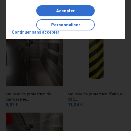
Accepter
Mousse de protection de
Mousse de protection de
carrosserie...
carrosserie...
12,93 €
11,08 €
Personnaliser
Continuer sans accepter
Mousse de protection de
Mousse de protection d'angle -
carrosserie...
50 x...
8,07 €
11,34 €