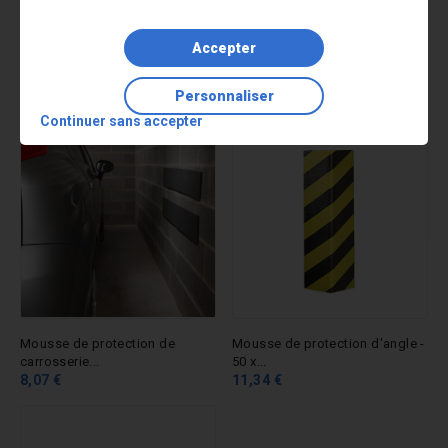
Accepter
Mousse de protection de
Mousse de protection de
carrosserie...
carrosserie...
Personnaliser
12,93 €
11,08 €
Continuer sans accepter
Mousse de protection de
Mousse de protection d'angle -
carrosserie...
50 x...
8,07 €
11,34 €