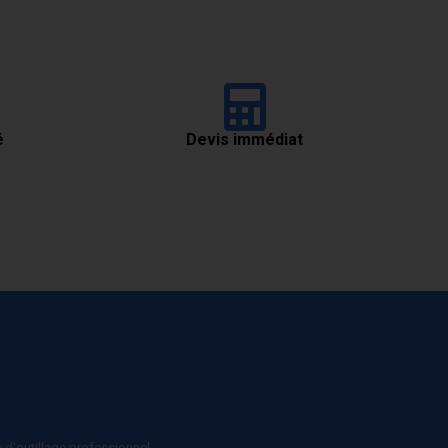
é
Devis immédiat
e d'outillage professionnel