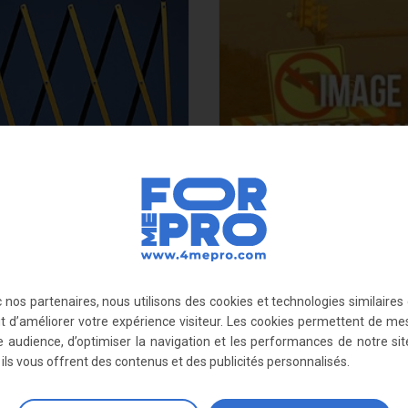
ntier télescopique
Porte pour clôture de chantier gri
 nos partenaires, nous utilisons des cookies et technologies similaires
109,44 €
ut d’améliorer votre expérience visiteur. Les cookies permettent de me
e audience, d’optimiser la navigation et les performances de notre sit
, ils vous offrent des contenus et des publicités personnalisés.