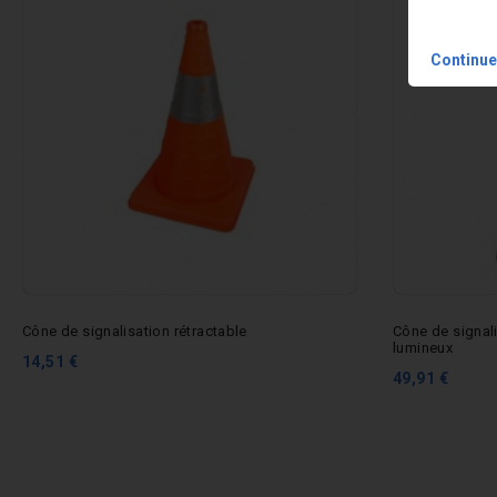
Continue
Cône de signalisation rétractable
Cône de signali
lumineux
14,51 €
49,91 €