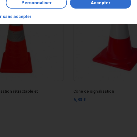
Personnaliser
Accepter
r sans accepter
sation rétractable et
Cône de signalisation
6,83 €