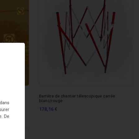
se
Barrière de chantier télescopique carrée
blanc/rouge
 dans
178,16 €
surer
e. De