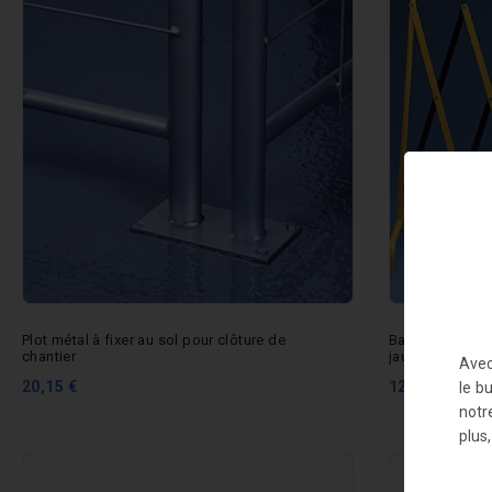
Plot métal à fixer au sol pour clôture de
Barrière de cha
chantier
jaune/noir
Avec
20,15 €
126,16 €
le b
notr
plus