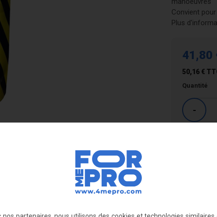
manoeuvres
Convient pour
Plus d'informa
41,80 
50,16 €
TT
Quantité
-
Livraison :
tion rapide
 nos partenaires, nous utilisons des cookies et technologies similaires