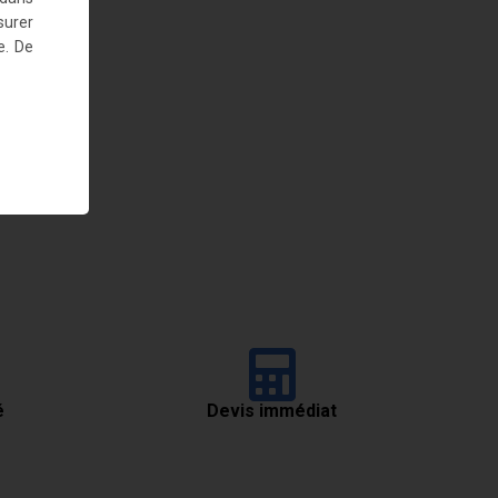
surer
e. De
é
Devis immédiat