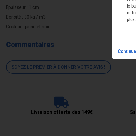
le b
Epaisseur : 1 cm
notr
Densité : 30 kg / m3
plus
Couleur : jaune et noir
Commentaires
Continue
SOYEZ LE PREMIER À DONNER VOTRE AVIS !
Livraison offerte dès 149€
Sa