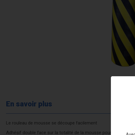
En savoir plus
Le rouleau de mousse se découpe facilement
Adhésif double face sur la totalité de la mousse pour une installa
Avec