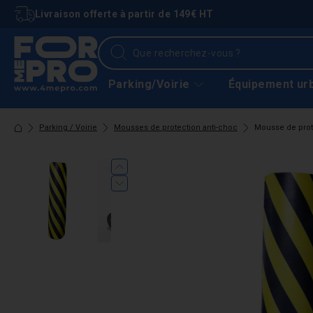
Livraison offerte à partir de 149€ HT
Parking/Voirie
Équipement ur
Parking / Voirie
Mousses de protection anti-choc
Mousse de prot