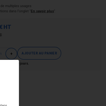
 de multiples usages
tions dans l'onglet "
En savoir plus
".
€
HT
C
+
 entre 5 et 10 jours.
 dans