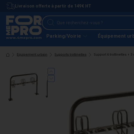
Livraison offerte à partir de 149€ HT
Parking/Voirie
Équipement ur
Equipement urbain
Supports trottinettes
Support 6 trottinettes + 3 