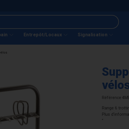
bain
Entrepôt/Locaux
Signalisation
vélos
Suppo
vélo
Référence
4M
Range 6 trotti
Plus d’informa
”