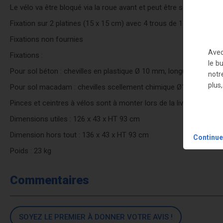
Le vélo va être bloqué via la roue avant et peut être sécurisé av
Fixation sur 2 platines (15 x 15 cm) avec 4 trous de 11 mm
Fixations non fournies
Avec
Fixations :
le b
Pour sol béton : chevilles en plastique Ø 10 mm, longueur mini 
notr
plus
Pour sol macadam : chevilles scellement chimique Ø10 mm max
Pinces et ceintres à vélos sont à monter lors de la livraison
Dimensions utiles : 126 x 43 x HT 93 cm
Dimension hors tout : 136 x 43 x HT 93 cm
Continue
Poids : 23 kg
Commentaires
SOYEZ LE PREMIER À DONNER VOTRE AVIS !