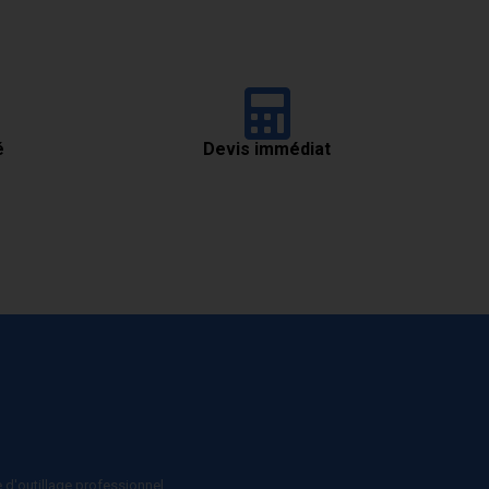
é
Devis immédiat
e d'outillage professionnel