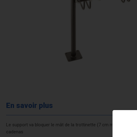
En savoir plus
Le support va bloquer le mât de la trottinette (7 cm max) via un 
cadenas