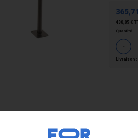
365,7
438,85 €
T
Quantité
-
Livraison :
système de pince qui peut être fermé via un