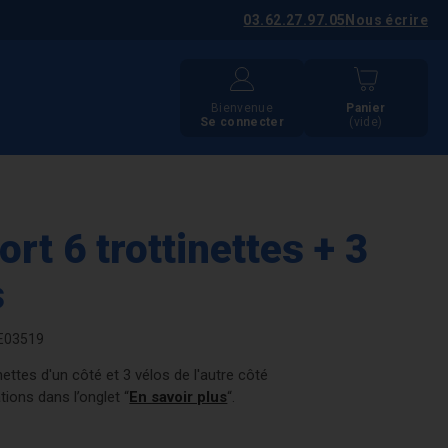
03.62.27.97.05
Nous écrire
Bienvenue
Panier
Se connecter
(vide)
rt 6 trottinettes + 3
s
E03519
nettes d'un côté et 3 vélos de l'autre côté
tions dans l’onglet “
En savoir plus
“.