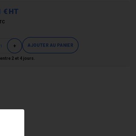
1 €
HT
TC
+
 entre 2 et 4 jours.