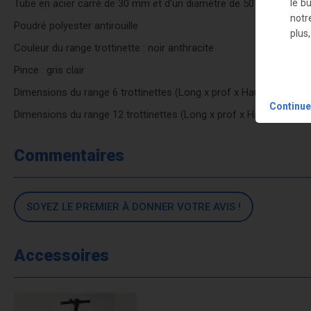
le b
Tube en acier carré de 30 mm et d'un diamètre de 50 mm
notr
Poudré polyester antirouille
plus
Couleur du range trottinette : noir anthracite
Pince : gris clair
Dimensions du range 6 trottinettes (Long x prof x Haut) : 106 x 1
Continue
Dimensions du range 12 trottinettes (Long x prof x Haut) : 136 x
Commentaires
SOYEZ LE PREMIER À DONNER VOTRE AVIS !
Accessoires