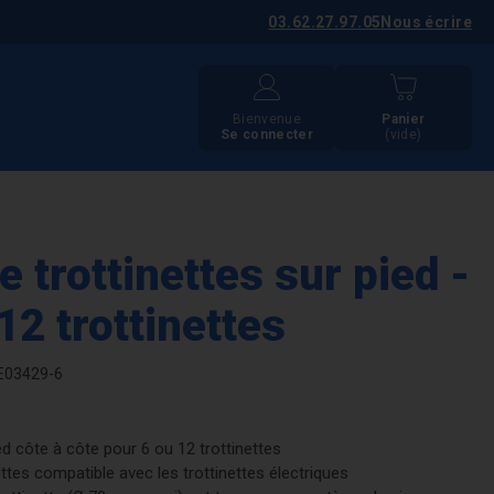
03.62.27.97.05
Nous écrire
Bienvenue
Panier
Se connecter
(vide)
 trottinettes sur pied -
12 trottinettes
E03429-6
d côte à côte pour 6 ou 12 trottinettes
ttes compatible avec les trottinettes électriques