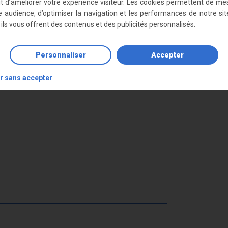
ut d’améliorer votre expérience visiteur. Les cookies permettent de me
e audience, d’optimiser la navigation et les performances de notre sit
, ils vous offrent des contenus et des publicités personnalisés.
Personnaliser
Accepter
7,5 x 60 cm
r sans accepter
 23 x 94 cm