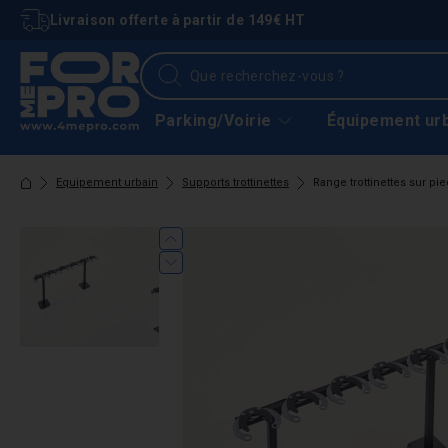
Livraison offerte à partir de 149€ HT
Parking/Voirie
Équipement ur
Equipement urbain
Supports trottinettes
Range trottinettes sur pied