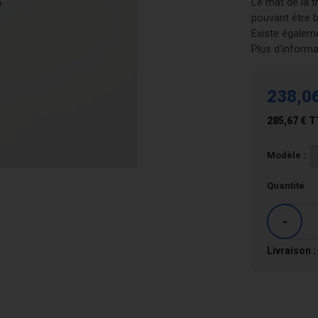
Le mat de la 
pouvant être 
Existe égalem
Plus d'informa
238,0
285,67 €
T
Modèle :
Quantité
-
Livraison :