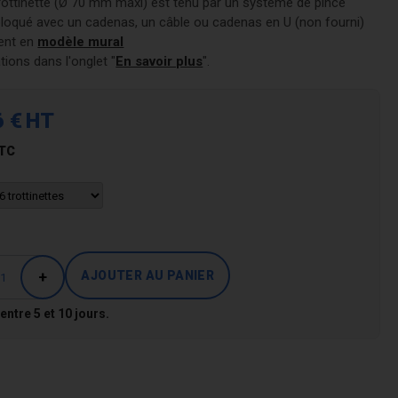
trottinette (Ø 70 mm maxi) est tenu par un système de pince
bloqué avec un cadenas, un câble ou cadenas en U (non fourni)
ent en
modèle mural
tions dans l'onglet "
En savoir plus
".
6 €
HT
TC
+
 entre 5 et 10 jours.