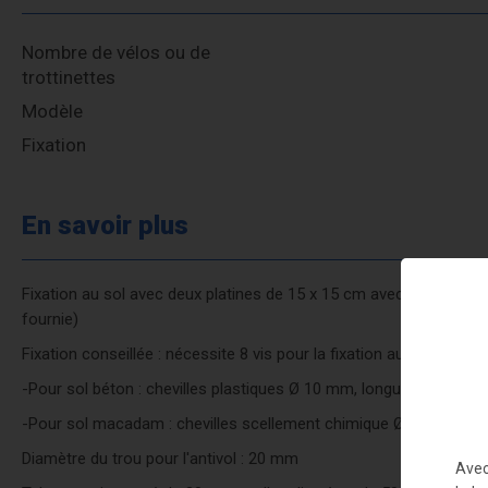
Nombre de vélos ou de
trottinettes
Modèle
Fixation
En savoir plus
Fixation au sol avec deux platines de 15 x 15 cm avec 4 trous de
fournie)
Fixation conseillée : nécessite 8 vis pour la fixation au sol (non fo
-Pour sol béton : chevilles plastiques Ø 10 mm, longueur mini 6
-Pour sol macadam : chevilles scellement chimique Ø 10 mm max
Diamètre du trou pour l'antivol : 20 mm
Avec