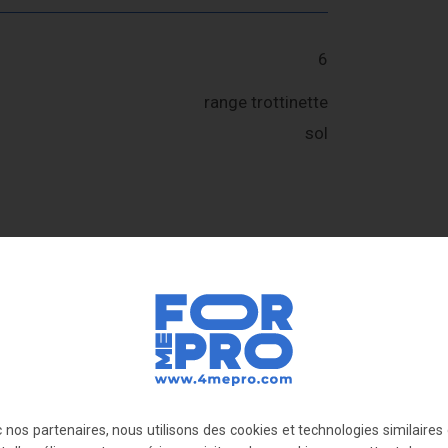
6
range trottinette
sol
 fixation d'un diamètre de 11 mm (visserie non
urnie)
0 mm
 (car trou de Ø 11 mm dans les semelles)
 nos partenaires, nous utilisons des cookies et technologies similaires