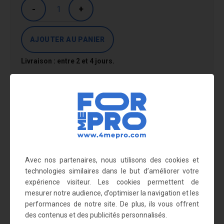
-
+
Livraison : entre 2 et 4 jours.
En savoir plus
La roue avant est maintenu par une forme de panier de 70
mm
La roue arrière peut toucher le sol ou non
Avec nos partenaires, nous utilisons des cookies et
Le support se fixe au mur via 4 vis (M8), qui ne sont pas
technologies similaires dans le but d’améliorer votre
fournies
expérience visiteur. Les cookies permettent de
mesurer notre audience, d’optimiser la navigation et les
Matière : tube en acier
performances de notre site. De plus, ils vous offrent
Dimensions : 60 x 17 x 41 cm
des contenus et des publicités personnalisés.