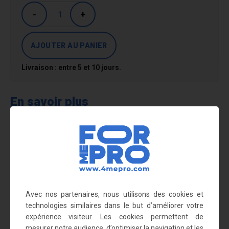
-
+
Livraison : entre 5 et 10 jours.
En savoir plus
Les goulottes et pattes de fixation sont en tôle galvanisée
(épaisseur : 20/10 ème)
Longueur réglable de 113 à 345 cm
La rampe est constituée de 3 goulottes, 1 fixation haute et 2
fixations intermédiaires et basses
Avec nos partenaires, nous utilisons des cookies et
technologies similaires dans le but d’améliorer votre
Possibilité de fixer la rampe au sol (trou de Ø 9 mm)
expérience visiteur. Les cookies permettent de
Charge maximale : 30 kg
mesurer notre audience, d’optimiser la navigation et les