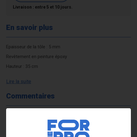
Livraison : entre 5 et 10 jours.
En savoir plus
Epaisseur de la tôle : 5 mm
Revêtement en peinture époxy
Hauteur : 35 cm
Lire la suite
Commentaires
SOYEZ LE PREMIER À DONNER VOTRE AVIS !