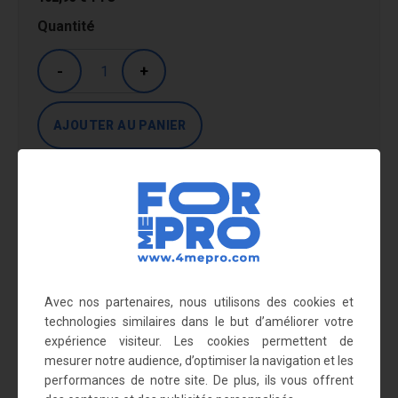
Quantité
-
+
Livraison : entre 5 et 10 jours.
En savoir plus
Tube zingué de 25 mm
Avec nos partenaires, nous utilisons des cookies et
Finition peinture époxy bleu
technologies similaires dans le but d’améliorer votre
Dimensions : 550 x 600 x 1250 mm
expérience visiteur. Les cookies permettent de
mesurer notre audience, d’optimiser la navigation et les
Peut une supporter une charge de 60 kg
performances de notre site. De plus, ils vous offrent
Poids : 8,10 kg