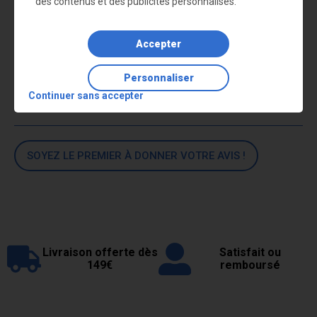
des contenus et des publicités personnalisés.
Le support sac poubelle peut être utilisé avec les
sacs
poubelles 400 litres
Accepter
Lire la suite
Personnaliser
Continuer sans accepter
Commentaires
SOYEZ LE PREMIER À DONNER VOTRE AVIS !
Livraison offerte dès
Satisfait ou
149€
remboursé