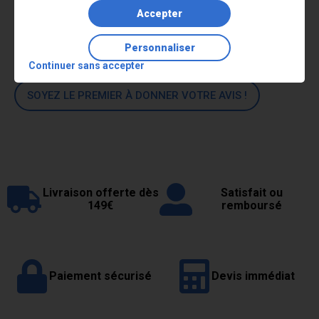
Lire la suite
Accepter
Commentaires
Personnaliser
Continuer sans accepter
SOYEZ LE PREMIER À DONNER VOTRE AVIS !
Livraison offerte dès
Satisfait ou
149€
remboursé
Paiement sécurisé
Devis immédiat