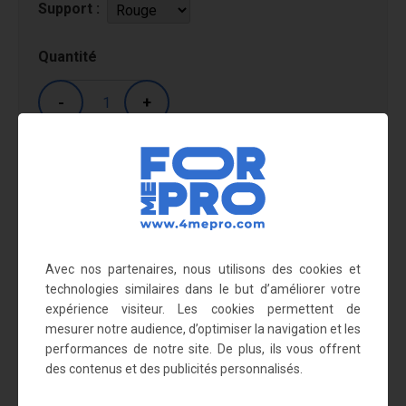
Support :
Quantité
-
+
Livraison : entre 5 et 10 jours.
En savoir plus
Avec nos partenaires, nous utilisons des cookies et
technologies similaires dans le but d’améliorer votre
expérience visiteur. Les cookies permettent de
Diamètre des tubes en acier : 20 et 25 mm
mesurer notre audience, d’optimiser la navigation et les
Disponible en rouge, bleu, jaune et gris
performances de notre site. De plus, ils vous offrent
des contenus et des publicités personnalisés.
Le support peut être utilisé avec les
sacs poubelles 400 l