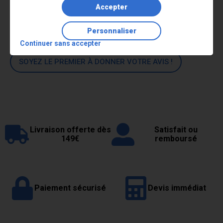
Lire la suite
Accepter
Commentaires
Personnaliser
Continuer sans accepter
SOYEZ LE PREMIER À DONNER VOTRE AVIS !
Livraison offerte dès
Satisfait ou
149€
remboursé
Paiement sécurisé
Devis immédiat