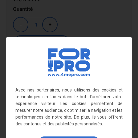
Quantité
-
+
Livraison : entre 5 et 10 jours.
En savoir plus
Avec nos partenaires, nous utilisons des cookies et
Dimensions : 550 x 600 x 1030 mm
technologies similaires dans le but d’améliorer votre
expérience visiteur. Les cookies permettent de
Poids : 7,20 kg
mesurer notre audience, d’optimiser la navigation et les
Le support sac poubelle peut être utilisé avec les
sacs
performances de notre site. De plus, ils vous offrent
poubelles 240 l
des contenus et des publicités personnalisés.