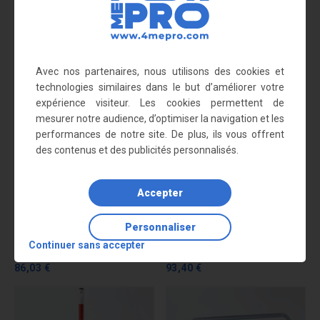
Grâce à leur ossature en tube d’acier d’un diamètre de 40 mm,
elles sont très résistantes (jusqu’à 500 joules).
Nous vous recommandons
également
Avec nos partenaires, nous utilisons des cookies et
technologies similaires dans le but d’améliorer votre
expérience visiteur. Les cookies permettent de
mesurer notre audience, d’optimiser la navigation et les
performances de notre site. De plus, ils vous offrent
des contenus et des publicités personnalisés.
Accepter
Personnaliser
Potelet à enfoncer blanc 150
Potelet à enfoncer jaune/noir
Continuer sans accepter
cm
150 cm
86,03 €
93,40 €