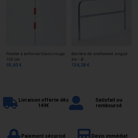
Potelet à enfoncer blanc/rouge
Barrière de scellement zingué
150 cm
2m - Ø...
93,40 €
134,28 €
Livraison offerte dès
Satisfait ou
149€
remboursé
Paiement sécurisé
Devis immédiat