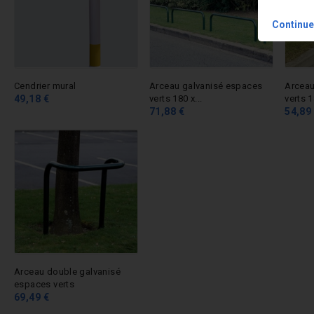
Continue
Cendrier mural
Arceau galvanisé espaces
Arceau
49,18 €
verts 180 x...
verts 1
71,88 €
54,89
Arceau double galvanisé
espaces verts
69,49 €