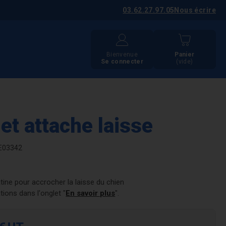
03.62.27.97.05
Nous écrire
Bienvenue
Panier
Se connecter
(vide)
et attache laisse
E03342
atine pour accrocher la laisse du chien
tions dans l'onglet "
En savoir plus
".