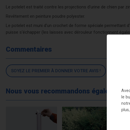
Le potelet est traité contre les projections d'urine de chien par
Revêtement en peinture poudre polyester.
Le potelet est muni d'un crochet de forme spéciale permettant d'y
puisse s'échapper (les laisses avec dérouleur fonctionnent égale
Commentaires
SOYEZ LE PREMIER À DONNER VOTRE AVIS !
Nous vous recommandons également
Avec
le b
notr
plus