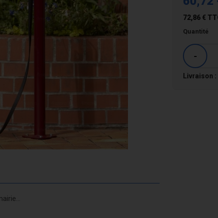
60,72 
72,86 €
TT
Quantité
-
Livraison :
irie...