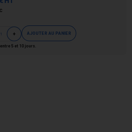
€
HT
C
+
 entre 5 et 10 jours.