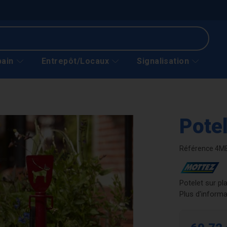
bain
Entrepôt/Locaux
Signalisation
Potel
Référence
4M
Potelet sur pl
Plus d'informa