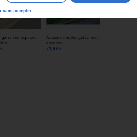
r sans accepter
 galvanisé espaces
Arceaux simples galvanisés
80 x...
espaces...
 €
71,88 €