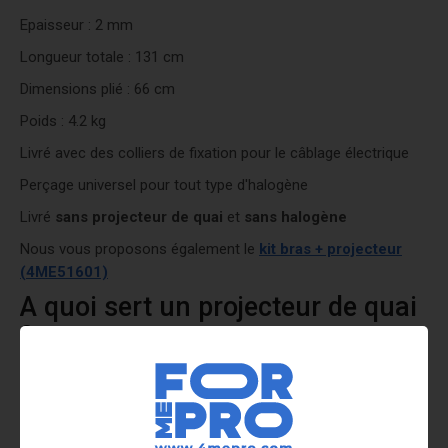
Epaisseur : 2 mm
Longueur totale : 131 cm
Dimensions plié : 66 cm
Poids : 4.2 kg
Livré avec des colliers de fixation pour le câblage électrique
Perçage universel pour tout type d'halogène
Livré
sans projecteur de quai
et
sans halogène
Nous vous proposons également le
kit bras + projecteur
(4ME51601)
A quoi sert un projecteur de quai
?
Le projecteur de quai permet
d’éclairer les quais de
chargement de manière optimale
: plus aucun recoin n’est
laissé dans la pénombre. Ainsi, les employés travaillent au
chargement ou au déchargement des camions
en toute