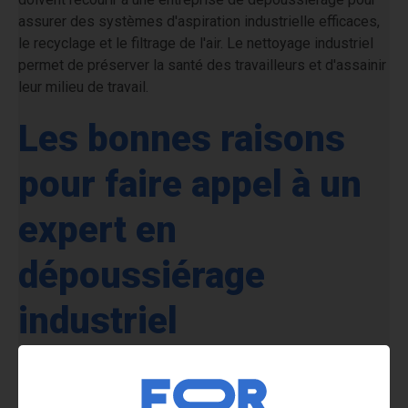
assurer des systèmes d'
aspiration industrielle
efficaces,
le recyclage et le filtrage de l'air. Le nettoyage industriel
permet de préserver la santé des travailleurs et d'assainir
leur milieu de travail.
Les bonnes raisons
pour faire appel à un
expert en
dépoussiérage
industriel
L'intervention d'un dépoussiéreur professionnel est très
conseillée pour plusieurs raisons.