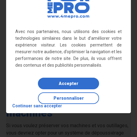
Production de meilleure
qualité
Avec nos partenaires, nous utilisons des cookies et
Les particules fines polluantes pourraient changer la
technologies similaires dans le but d’améliorer votre
qualité de vos produits. Pour y remédier, le nettoyeur
expérience visiteur. Les cookies permettent de
industriel peut épurer tous les postes de travail, réaliser
mesurer notre audience, d’optimiser la navigation et les
le traitement de surface et assurer un conditionnement
performances de notre site. De plus, ils vous offrent
d'air approprié. La prestation fournie par un professionnel
des contenus et des publicités personnalisés.
est bénéfique pour les employés et pour l'entreprise.
Accepter
Assurer le bon
fonctionnement des
Personnaliser
Continuer sans accepter
machines
Si vous voulez préserver vos machines et vos outillages,
vous devriez opter pour un système de dépoussiérage