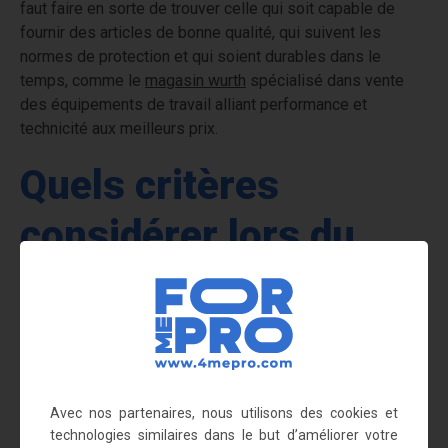
faut faire en sorte de trouver celle qui soit capable de
fournir des articles de bonne qualité, qui suivent les
normes de protection et qui soient durables dans le
temps, comme le
magasin wurth
spécialisé dans vente
des équipements de travail alliant performance et
technicité aux meilleurs prix.
Quels critères
considérer lors du
choix d'un
fournisseur d’EPI ?
Voici les points que vous devez considérer lors du choix
de votre fournisseur d’EPI :
Avec nos partenaires, nous utilisons des cookies et
technologies similaires dans le but d’améliorer votre