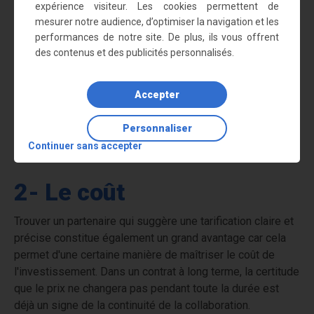
1- La qualité
expérience visiteur. Les cookies permettent de
mesurer notre audience, d’optimiser la navigation et les
Il est important de vérifier si le fournisseur propose des
performances de notre site. De plus, ils vous offrent
produits conformes aux besoins de votre entreprise.
des contenus et des publicités personnalisés.
Ainsi, il convient de bien s’assurer si les articles
respectent les normes et les certifications de qualité,
Accepter
comme ceux proposés par la société Wurth. D'ailleurs,
cette dernière possède une certification ISO qui est un
Personnaliser
gage de son aptitude à répondre aux besoins de ses
Continuer sans accepter
clients de manière optimale.
2- Le coût
Trouver un partenaire qui suggère une tarification claire et
précise constitue également un grand avantage car cela
permet d'une certaine manière de maîtriser le coût de
l'investissement. Dans un contrat à long terme, la certitude
que le prix ne changera pas pendant toute la durée est
déjà un signe de la continuité de la collaboration.