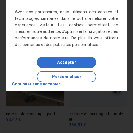
SOYEZ LE PREMIER À DONNER VOTRE AVIS !
Avec nos partenaires, nous utilisons des cookies et
technologies similaires dans le but d’améliorer votre
Nous vous recommandons
expérience visiteur. Les cookies permettent de
également
mesurer notre audience, d’optimiser la navigation et les
performances de notre site. De plus, ils vous offrent
des contenus et des publicités personnalisés.
Accepter
Personnaliser
Continuer sans accepter
Poteau bloc parking 1 pied
Barrière de parking rabattable
98,47 €
et...
186,31 €