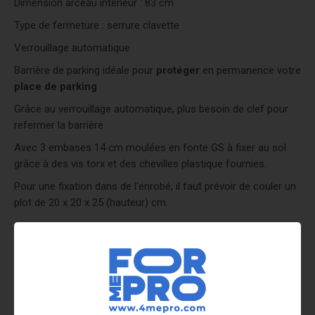
Dimension arceau intérieur : 83 cm
Type de fermeture : serrure clavette
Verrouillage automatique
Barrière de parking idéale pour
protéger
en permanence votre
place de parking
Grâce au verrouillage automatique, plus besoin de clef pour
refermer la barrière
Avec 3 embases 14 cm moulées en fonte GS à fixer au sol
grâce à des vis torx et des chevilles plastique fournies.
Pour une fixation dans de l'enrobé, il faut prévoir de couler un
plot de 20 x 20 x 25 (hauteur) cm.
Lire la suite
Commentaires