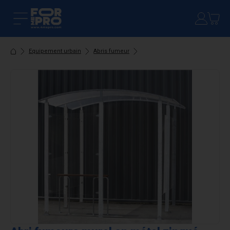
Equipement urbain
Abris fumeur