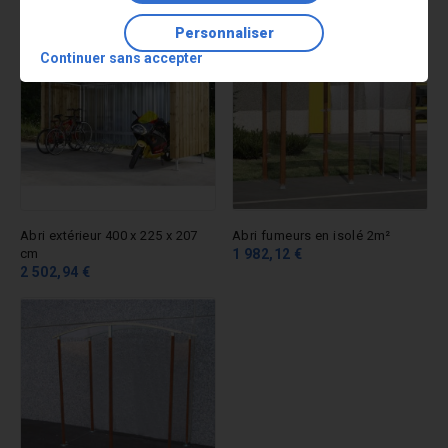
Personnaliser
Continuer sans accepter
Abri extérieur 400 x 225 x 207
Abri fumeurs en isolé 2m²
cm
1 982,12 €
2 502,94 €