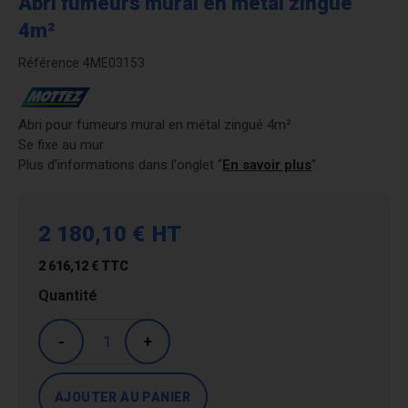
Abri fumeurs mural en métal zingué
4m²
Référence
4ME03153
Abri pour fumeurs mural en métal zingué 4m²
Se fixe au mur
Plus d'informations dans l'onglet "
En savoir plus
".
2 180,10 €
HT
2 616,12 €
TTC
Quantité
-
+