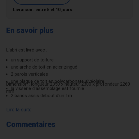
Livraison : entre 5 et 10 jours.
En savoir plus
L'abri est livré avec :
un support de toiture
une arche de toit en acier zingué
2 parois verticales
une plaque de toit en polycarbonate alvéolaire
Dimension : longueur 2350 x hauteur 2300 x profondeur 2260
la visserie d'assemblage est fournie
mm
2 bancs assis debout d'un 1m
Lire la suite
Commentaires