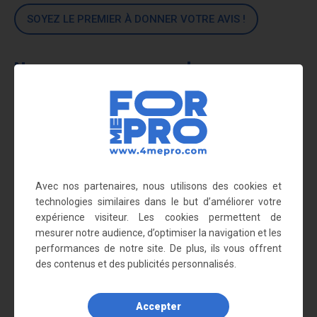
SOYEZ LE PREMIER À DONNER VOTRE AVIS !
Nous vous recommandons
également
Avec nos partenaires, nous utilisons des cookies et
technologies similaires dans le but d’améliorer votre
expérience visiteur. Les cookies permettent de
mesurer notre audience, d’optimiser la navigation et les
performances de notre site. De plus, ils vous offrent
des contenus et des publicités personnalisés.
Abri vélos 4 m²
Abri vélos 4m² avec pieds
2 530,00 €
métal zingué
Accepter
1 962,41 €